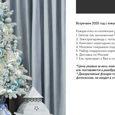
Встречаем 2025 год с елка
Каждая елка из коллекции 
1. Deluxe ель заснеженная
2. Электрогирлянда с тепл
3. Комплект новогодних и
4. Меховое покрывало под
5. Набор подарочных коро
6. Доставка по Москве
7. Ель приезжает к Вам в 
*Цена указана за весь ком
ель поставляется в разобр
* Декоративные фонари под
фотосессии, не входят в с