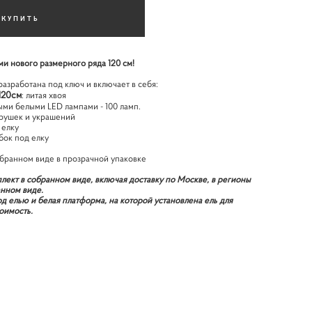
КУПИТЬ
ми нового размерного ряда 120 см!
разработана под ключ и включает в себя:
120см
: литая хвоя
ыми белыми LED лампами - 100 ламп.
грушек и украшений
 елку
бок под елку
собранном виде в прозрачной упаковке
плект в собранном виде, включая доставку по Москве, в регионы
анном виде.
 елью и белая платформа, на которой установлена ель для
тоимость.