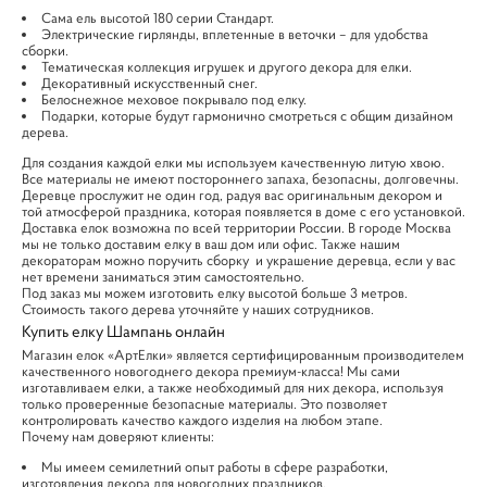
Сама ель высотой 180 серии Стандарт.
Электрические гирлянды, вплетенные в веточки – для удобства
сборки.
Тематическая коллекция игрушек и другого декора для елки.
Декоративный искусственный снег.
Белоснежное меховое покрывало под елку.
Подарки, которые будут гармонично смотреться с общим дизайном
дерева.
Для создания каждой елки мы используем качественную литую хвою.
Все материалы не имеют постороннего запаха, безопасны, долговечны.
Деревце прослужит не один год, радуя вас оригинальным декором и
той атмосферой праздника, которая появляется в доме с его установкой.
Доставка елок возможна по всей территории России. В городе Москва
мы не только доставим елку в ваш дом или офис. Также нашим
декораторам можно поручить сборку и украшение деревца, если у вас
нет времени заниматься этим самостоятельно.
Под заказ мы можем изготовить елку высотой больше 3 метров.
Стоимость такого дерева уточняйте у наших сотрудников.
Купить елку Шампань онлайн
Магазин елок «АртЕлки»
является сертифицированным производителем
качественного новогоднего декора премиум-класса! Мы сами
изготавливаем елки, а также необходимый для них декора, используя
только проверенные безопасные материалы. Это позволяет
контролировать качество каждого изделия на любом этапе.
Почему нам доверяют клиенты:
Мы имеем семилетний опыт работы в сфере разработки,
изготовления декора для новогодних праздников.