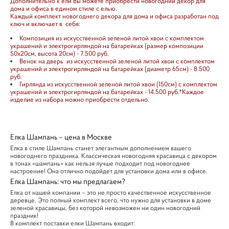
Дополнительно к ели Вы можете приобрести новогодний декор для
дома и офиса в едином стиле с елью.
Каждый комплект новогоднего декора для дома и офиса разработан под
ключ и включает в себя:
Композиция из искусственной зеленой литой хвои с комплектом
украшений и электрогирляндой на батарейках (размер композиции
50х20см, высота 20см) - 7.500 руб.
Венок на дверь из искусственной зеленой литой хвои с комплектом
украшений и электрогирляндой на батарейках (диаметр 65см) - 8.500
руб.
Гирлянда из искусственной зеленой литой хвои (150см) с комплектом
украшений и электрогирляндой на батарейках - 14.500 руб.*Каждое
изделие из набора можно приобрести отдельно.
Елка Шампань – цена в Москве
Елка в стиле Шампань станет элегантным дополнением вашего
новогоднего праздника. Классическая новогодняя красавица с декором
в тонах «шампань» как нельзя лучше подходит под новогоднее
настроение! Она отлично подойдет для установки дома или в офисе.
Елка Шампань: что мы предлагаем?
Елка от нашей компании – это не просто качественное искусственное
деревце. Это полный комплект всего, что нужно для установки в доме
зеленой красавицы, без которой невозможен ни один новогодний
праздник!
В комплект поставки елки Шампань входит: