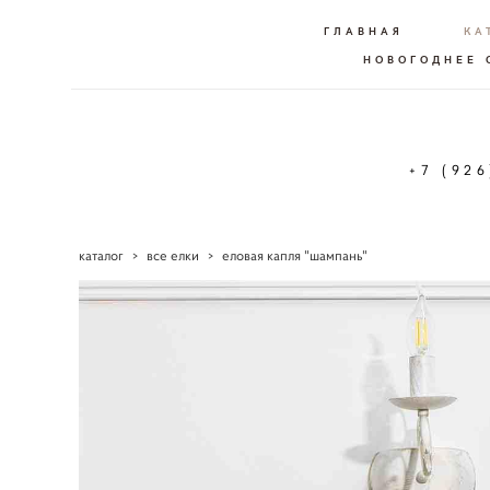
ГЛАВНАЯ
КА
НОВОГОДНЕЕ
+7 (92
каталог
>
все елки
>
еловая капля "шампань"