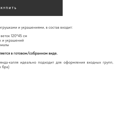
КУПИТЬ
 игрушками и украшениями, в состав входит:
 веток 120*45 см
к и украшений
риалы
ляется в готовом/собранном виде.
янда-капля идеально подходит для оформления входных групп,
к бра)