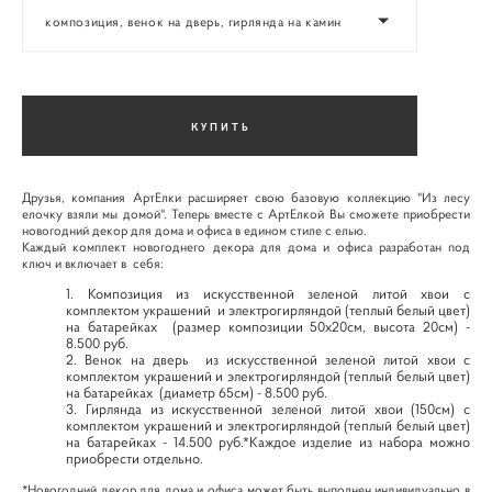
композиция, венок на дверь, гирлянда на камин
КУПИТЬ
Друзья, компания АртЕлки расширяет свою базовую коллекцию "Из лесу
елочку взяли мы домой". Теперь вместе с АртЕлкой Вы сможете приобрести
новогодний декор для дома и офиса в едином стиле с елью.
Каждый комплект новогоднего декора для дома и офиса разработан под
ключ и включает в себя:
Композиция из искусственной зеленой литой хвои с
комплектом украшений и электрогирляндой (теплый белый цвет)
на батарейках (размер композиции 50х20см, высота 20см) -
8.500 руб.
Венок на дверь из искусственной зеленой литой хвои с
комплектом украшений и электрогирляндой (теплый белый цвет)
на батарейках (диаметр 65см) - 8.500 руб.
Гирлянда из искусственной зеленой литой хвои (150см) с
комплектом украшений и электрогирляндой (теплый белый цвет)
на батарейках - 14.500 руб.*Каждое изделие из набора можно
приобрести отдельно.
*Новогодний декор для дома и офиса может быть выполнен индивидуально в