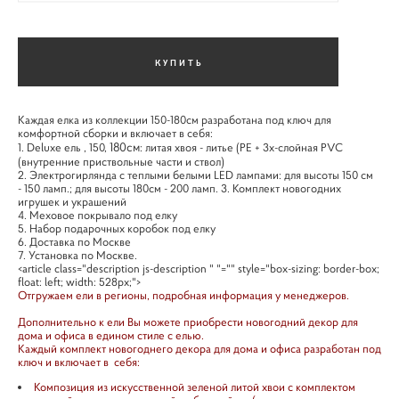
КУПИТЬ
Каждая елка из коллекции 150-180см разработана под ключ для
комфортной сборки и включает в себя:
180см
1. Deluxe ель , 150,
: литая хвоя - литье (PE + 3х-слойная PVC
(внутренние приствольные части и ствол)
2. Электрогирлянда с теплыми белыми LED лампами: для высоты 150 см
- 150 ламп.; для высоты 180см - 200 ламп. 3. Комплект новогодних
игрушек и украшений
4. Меховое покрывало под елку
5. Набор подарочных коробок под елку
6. Доставка по Москве
7. Установка по Москве.
<article class="description js-description " "="" style="box-sizing: border-box;
float: left; width: 528px;">
Отгружаем ели в регионы, подробная информация у менеджеров.
Дополнительно к ели Вы можете приобрести новогодний декор для
дома и офиса в едином стиле с елью.
Каждый комплект новогоднего декора для дома и офиса разработан под
ключ и включает в себя:
Композиция из искусственной зеленой литой хвои с комплектом