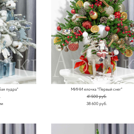
ая пудра"
МИНИ елочка "Первый снег"
.
41 500 pуб.
ии
38 600 pуб.