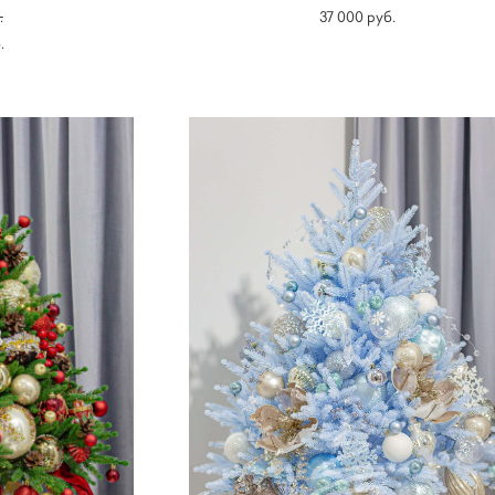
.
37 000 pуб.
.