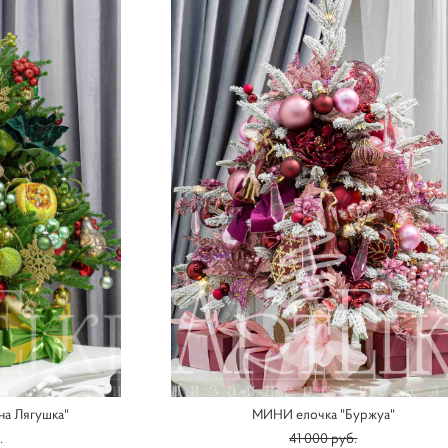
а Лягушка"
МИНИ елочка "Буржуа"
.
41 000 pуб.