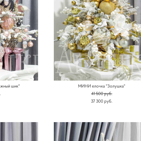
жный шик"
МИНИ елочка "Золушка"
.
41 500 pуб.
37 300 pуб.