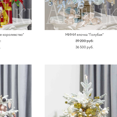
е королевство"
МИНИ елочка "Голубая"
.
39 200 pуб.
.
36 500 pуб.