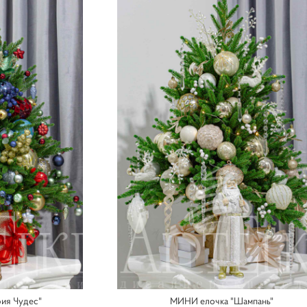
ия Чудес"
МИНИ елочка "Шампань"