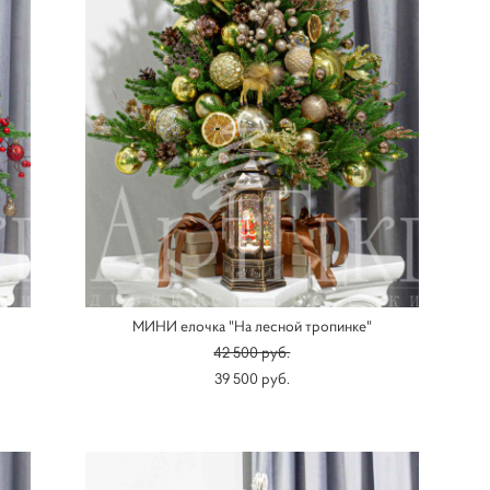
МИНИ елочка "На лесной тропинке"
42 500 pуб.
39 500 pуб.